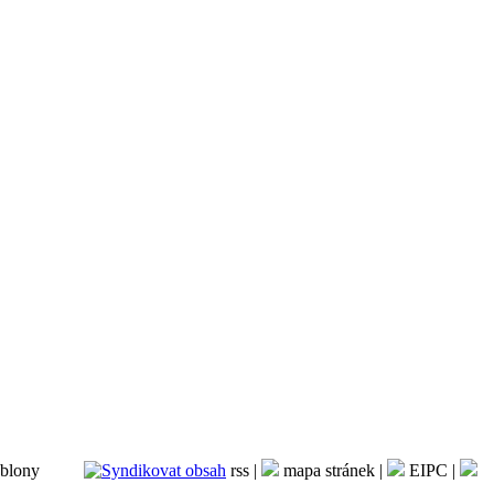
ané šablony
rss |
mapa stránek |
EIPC |