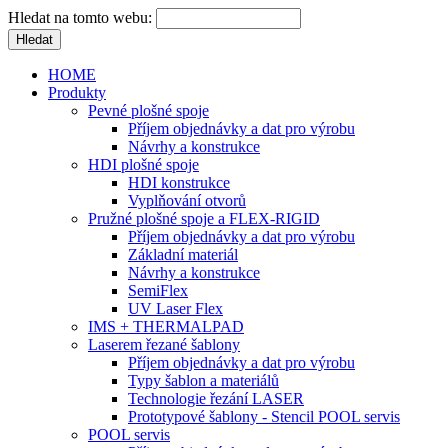
Hledat na tomto webu:
HOME
Produkty
Pevné plošné spoje
Příjem objednávky a dat pro výrobu
Návrhy a konstrukce
HDI plošné spoje
HDI konstrukce
Vyplňování otvorů
Pružné plošné spoje a FLEX-RIGID
Příjem objednávky a dat pro výrobu
Základní materiál
Návrhy a konstrukce
SemiFlex
UV Laser Flex
IMS + THERMALPAD
Laserem řezané šablony
Příjem objednávky a dat pro výrobu
Typy šablon a materiálů
Technologie řezání LASER
Prototypové šablony - Stencil POOL servis
POOL servis