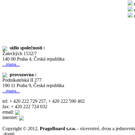
n
n
n
sídlo společnosti :
Žateckých 1532/7
140 00 Praha 4, Česká republika
...mapa...
provozovna :
Podnikatelská II 277
190 11 Praha 9, Česká republika
...mapa...
tel: + 420 222 729 257, + 420 222 590 402
fax: + 420 222 724 032
email:
internet:
Copyright © 2012,
PragoBoard s.r.o.
- vícevrstvé, dvou a jednovr
domů