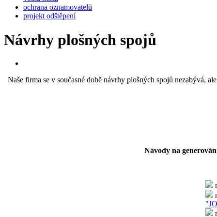
ochrana oznamovatelů
projekt odštěpení
Návrhy plošných spojů
Naše firma se v současné době návrhy plošných spojů nezabývá, ale
Návody na generování 
n
n
"J
n