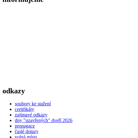
35/35um Cu Kingboard
KB6167F s logem výrobce.
Technickou specifikaci zašleme
na vyžádání
odkazy
soubory ke stažení
certifikáty
zajímavé odkazy
dny "uzavřených" dveří 2026
propagace
časté dotazy
volná místa