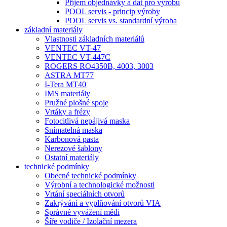
Příjem objednávky a dat pro výrobu
POOL servis - princip výroby
POOL servis vs. standardní výroba
základní materiály
Vlastnosti základních materiálů
VENTEC VT-47
VENTEC VT-447C
ROGERS RO4350B, 4003, 3003
ASTRA MT77
I-Tera MT40
IMS materiály
Pružné plošné spoje
Vrtáky a frézy
Fotocitlivá nepájivá maska
Snímatelná maska
Karbonová pasta
Nerezové šablony
Ostatní materiály
technické podmínky
Obecné technické podmínky
Výrobní a technologické možnosti
Vrtání speciálních otvorů
Zakrývání a vyplňování otvorů VIA
Správné vyvážení mědi
Šíře vodiče / Izolační mezera