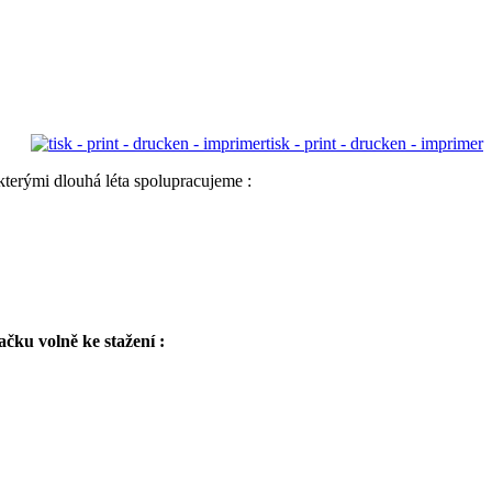
tisk - print - drucken - imprimer
terými dlouhá léta spolupracujeme :
čku volně ke stažení :