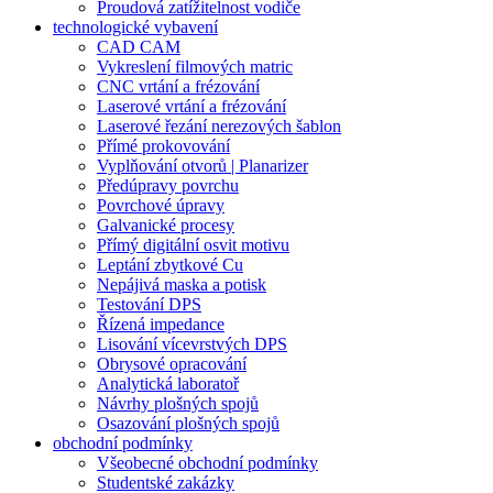
Proudová zatížitelnost vodiče
technologické vybavení
CAD CAM
Vykreslení filmových matric
CNC vrtání a frézování
Laserové vrtání a frézování
Laserové řezání nerezových šablon
Přímé prokovování
Vyplňování otvorů | Planarizer
Předúpravy povrchu
Povrchové úpravy
Galvanické procesy
Přímý digitální osvit motivu
Leptání zbytkové Cu
Nepájivá maska a potisk
Testování DPS
Řízená impedance
Lisování vícevrstvých DPS
Obrysové opracování
Analytická laboratoř
Návrhy plošných spojů
Osazování plošných spojů
obchodní podmínky
Všeobecné obchodní podmínky
Studentské zakázky