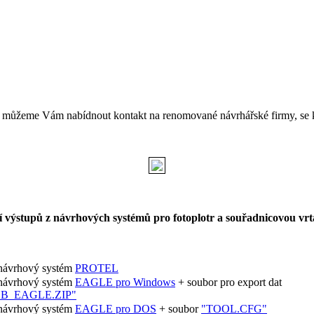
 můžeme Vám nabídnout kontakt na renomované návrhářské firmy, se k
výstupů z návrhových systémů pro fotoplotr a souřadnicovou vrta
ávrhový systém
PROTEL
ávrhový systém
EAGLE pro Windows
+ soubor pro export dat
OB_EAGLE.ZIP"
ávrhový systém
EAGLE pro DOS
+ soubor
"TOOL.CFG"