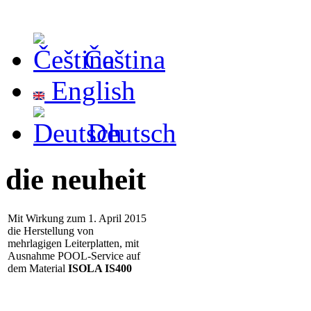
Čeština
English
Deutsch
die neuheit
Mit Wirkung zum 1. April 2015
die Herstellung von
mehrlagigen Leiterplatten, mit
Ausnahme POOL-Service auf
dem Material
ISOLA IS400
umgesetzt
- 25.1.2012 Wir installierten
neuen Elektrische-Tester
ATG
A5cf
, die deutlich erhöht
Qualität und Durchsatz der