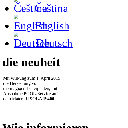
Čeština
English
Deutsch
die neuheit
Mit Wirkung zum 1. April 2015
die Herstellung von
mehrlagigen Leiterplatten, mit
Ausnahme POOL-Service auf
dem Material
ISOLA IS400
umgesetzt
- 25.1.2012 Wir installierten
neuen Elektrische-Tester
ATG
A5cf
, die deutlich erhöht
Qualität und Durchsatz der
Arbeit ...
Wie informieren